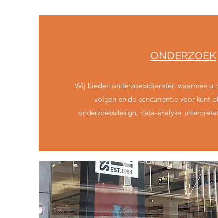
ONDERZOEK
Wij bieden onderzoeksdiensten waarmee u d
volgen en de concurrentie voor kunt b
onderzoeksdesign, data-analyse, interpretat