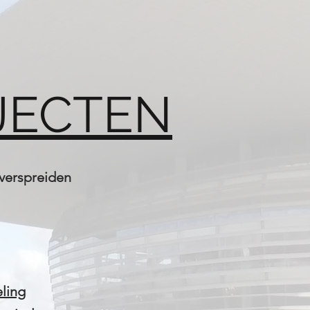
JECTEN
 verspreiden
eling