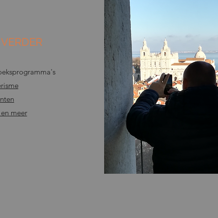
 VERDER
zoeksprogramma's
erisme
nten
 en meer