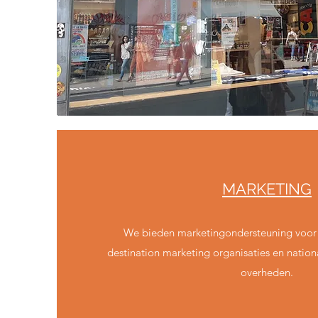
MARKETING
We bieden marketingondersteuning voor 
destination marketing organisaties en nation
overheden.